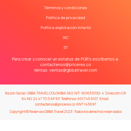
Términos y condiciones
Política de privacidad
Política explotación Infantil
SIC
ST
Para crear y conocer un estatus de PQR's escríbenos a:
contactenos@priceres.co
Ventas:
ventas@gbbatravel.com
Razón Social: GBBA TRAVEL COLOMBIA SAS NIT: 901639392-4 Dirección:CR
64 NO. 24 47 TO 3 AP 911 Teléfonos: 601 745 6107 Email:
contactenos@priceres.co RNT:143697
Copyright © Reservas GBBA Travel 2023 -Todos los derechos reservados