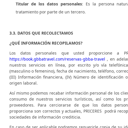
Titular de los datos personales
: Es la persona natur
tratamiento por parte de un tercero.
3.3. DATOS QUE RECOLECTAMOS
¿QUÉ INFORMACIÓN RECOPILAMOS?
Los datos personales que usted proporcione a
P
https://book.gbbatravel.com/reservas-gbba-travel
, en adelan
nuestros servicios en línea, por escrito y/o vía telefóni
(masculino o femenino), fecha de nacimiento, teléfono, correo e
(III) Información financiera, (IV) Número de identificación
origen laboral.
Así mismo podemos recabar información personal de los clien
consumo de nuestros servicios turísticos, así como los p
proveedores. Para cerciorarse de que los datos person
proporciona son correctos y actuales,
PRICERES
podrá recopi
sociedades de información crediticia.
En caso de ser aplicable podremos requerirle copia de su iden