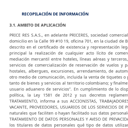
RECOPILACIÓN DE INFORMACIÓN
3.1. AMBITO DE APLICACIÓN
PRICE RES S.A.S., en adelante
PRICERES
, sociedad comercial
domicilio en la Calle 99 #10 19, oficina 701, en la ciudad de B
descrito en el certificado de existencia y representación leg
principal la realización de cualquier acto lícito de comer
mediación mercantil entre hoteles, líneas aéreas y terceros,
servicios de comercialización de reservación de vuelos y p
hostales, albergues, excursiones, arrendamiento, de automó
otro medio de comunicación, incluida la venta de tiquetes o 
tanto de bienes y servicios al territorio colombiano; y final
usuario aduanero de servicios”. En cumplimiento de lo dispu
política, la Ley 1581 de 2012 y sus decretos reglame
TRATAMIENTO, informa a sus ACCIONISTAS, TRABAJADOR
VACANTE, PROVEEDORES, USUARIOS DE LOS SERVICIOS DE
P
naturales que faciliten o hayan facilitado sus datos persona
TRATAMIENTO DE DATOS PERSONALES Y AVISO DE PRIVACIDAD,
los titulares de datos personales qué tipo de datos utili